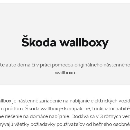
Škoda wallboxy
jte auto doma či v práci pomocou originálneho nástennéh
wallboxu
lbox je nástenné zariadenie na nabíjanie elektrických vozid
m prúdom. Škoda wallbox je kompaktné, funkciami nabité
ne riešenie na domáce nabíjanie. Dodáva sa v 3 rôznych ver
rývajú všetky požiadavky používateľov od bežného osobn