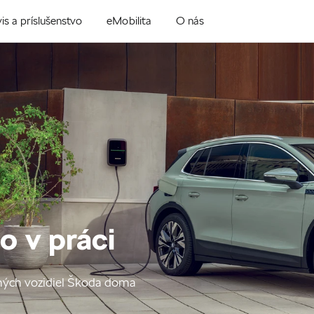
is a príslušenstvo
eMobilita
O nás
o v práci
ných vozidiel Škoda doma‎