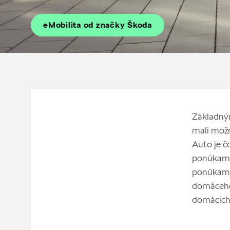
eMobilita od značky Škoda
Základným
mali možn
Auto je č
ponúkame 
ponúkame
domáceho 
domácich 