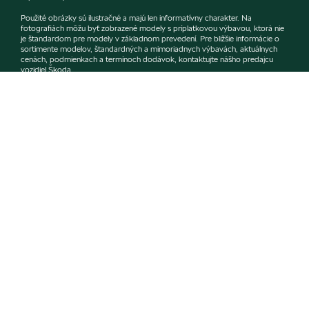
Použité obrázky sú ilustračné a majú len informatívny charakter. Na
fotografiách môžu byť zobrazené modely s príplatkovou výbavou, ktorá nie
je štandardom pre modely v základnom prevedení. Pre bližšie informácie o
sortimente modelov, štandardných a mimoriadnych výbavách, aktuálnych
cenách, podmienkach a termínoch dodávok, kontaktujte nášho predajcu
vozidiel Škoda.
Informácie
+421484718129
E-mail
skoda@autonovo.sk
Kontaktný formulár
Napíšte nám
Pozri tiež