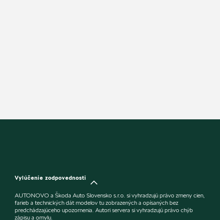
Vylúčenie zodpovednosti
AUTONOVO a Škoda Auto Slovensko s.r.o. si vyhradzujú právo zmeny cien,
farieb a technických dát modelov tu zobrazených a opísaných bez
predchádzajúceho upozornenia. Autori servera si vyhradzujú právo chýb
zápisu a omylu.