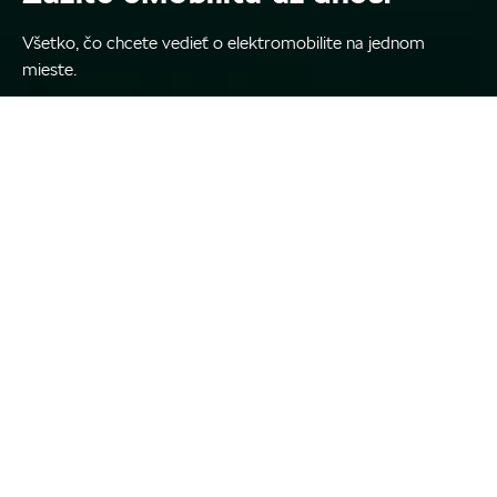
Všetko, čo chcete vedieť o elektromobilite na jednom
mieste.
Elektrické vozidlá sú pre spoločnosť Škoda viac než len
autá s alternatívnym zdrojom energie. Otvárajú úplne
novú kapitolu našej 130-ročnej histórie. Toto je tiež
príležitosť predstaviť vám svet ekologických
elektrických alebo plug-in hybriných
modelov označených iV a ich plne prepojeného
ekosystému, vďaka čomu bude pre vás eMobilita čo
najpriamejšia a najpohodlnejšia. A to je len začiatok.
Pripojte sa k nám na našej ceste do budúcnosti!