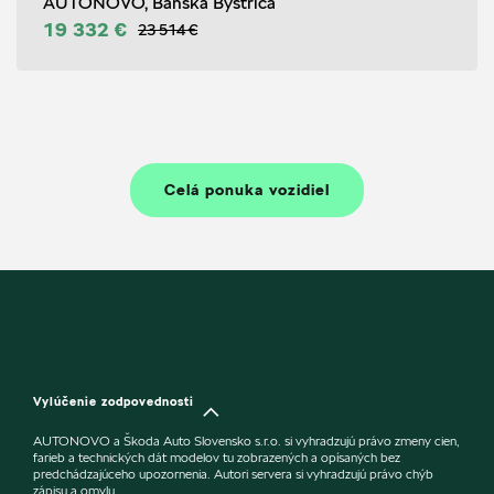
AUTONOVO, Banská Bystrica
19 332 €
23 514 €
Celá ponuka vozidiel
Vylúčenie zodpovednosti
AUTONOVO a Škoda Auto Slovensko s.r.o. si vyhradzujú právo zmeny cien,
farieb a technických dát modelov tu zobrazených a opísaných bez
predchádzajúceho upozornenia. Autori servera si vyhradzujú právo chýb
zápisu a omylu.