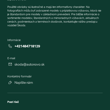
Použité obrázky sú ilustračné a majú len informatívny charakter. Na
fotografiách môžu byť zobrazené modely s príplatkovou výbavou, ktorá nie
je štandardom pre modely v základnom prevedení. Pre bližšie informácie o
sortimente modelov, štandardných a mimoriadnych výbavách, aktuálnych
cenách, podmienkach a termínoch dodávok, kontaktujte nášho predajcu
vozidiel Škoda.
Informácie
+421484718129
E-mail
skoda@autonovo.sk
Kontaktný formulár
Napíšte nám
Pozri tiež