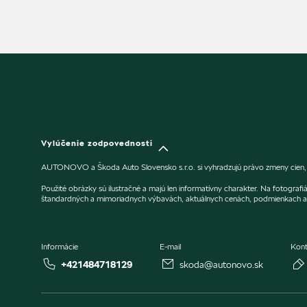
Vylúčenie zodpovednosti
AUTONOVO a Škoda Auto Slovensko s.r.o. si vyhradzujú právo zmeny cien, fa
Použité obrázky sú ilustračné a majú len informatívny charakter. Na fotogra
štandardných a mimoriadnych výbavách, aktuálnych cenách, podmienkach a 
Informácie
E-mail
Kont
+421484718129
skoda@autonovo.sk