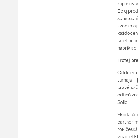
zápasov v
Epiq pred
sprístupn
zvonka aj 
každodenn
farebné m
napríklad
Trofej pr
Oddelenie
turnaja –
pravého č
odtieň zn
Solid.
Škoda Aut
partner m
rok česká
vozidiel 