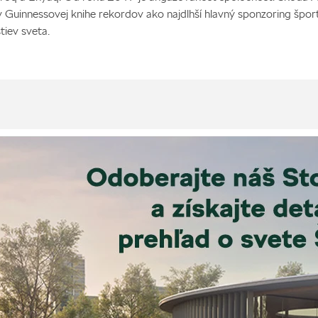
v Guinnessovej knihe rekordov ako najdlhší hlavný sponzoring špo
tiev sveta.