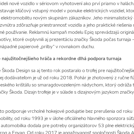
ideli nové vozidlo v sériovom vyhotovení ako prví priamo v halách
stavuje kľúčový vstupný model v ponuke elektrických vozidiel, kto
í elektromobilitu novým skupinám zákazníkov. Jeho minimalistický 
zvnútra zdôrazňuje priestrannosť vozidla a jeho praktické riešenia 
é používanie. Reklamnú kampaň modelu Epiq sprevádzajú originá
otívy, ktoré ovplyvnili aj prezentáciu značky Škoda počas turnaja 
 nápadné papierové „prilby“ v rovnakom duchu.
e najužitočnejšieho hráča a rekordne dlhá podpora turnaja
 Škoda Design sa aj tento rok postaralo o trofej pre najužitočnejš
 jej dodávateľom je už od roku 2018. Pohár je zhotovený z ručne 
eského krištáľu so smaragdovozeleným nádychom, ktorý odráža 
ačky Škoda. Dizajn trofeje je v súlade s dizajnovým jazykom znač
o podporuje vrcholné hokejové podujatie bez prerušenia od rok
obility, od roku 1993 je v úlohe oficiálneho hlavného sponzora súť
 automobilka dodala pre potreby organizátorov 53 plne elektrick
Elroq a Enyaq. Od roku 2017 je angažovanosť spoločnosti Škoda 