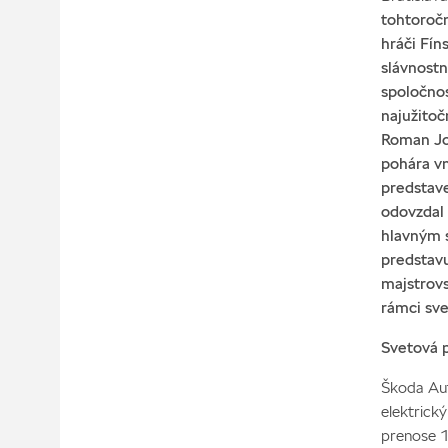
tohtoročn
hráči Fín
slávnost
spoločnos
najužitoč
Roman Jo
pohára vn
predstave
odovzdal
hlavným s
predstavu
majstrovs
rámci sve
Svetová p
Škoda Aut
elektrick
prenose 1