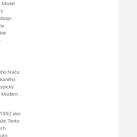
. Model
rý
dizajn
na
lne
–
ieho hráča
fúkaného
typický
ky Modern
u 1992 ako
aže. Tento
ých
Auto