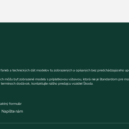
rieb a technických dát modelov tu zobrazených a opísaných bez predchádzajúceho upozo
fiách môžu byť zobrazené modely s príplatkovou výbavou, ktorá nie je štandardom pre mo
termínoch dodávok, kontaktujte nášho predajcu vozidiel Škoda.
aktný formulár
Napíšte nám