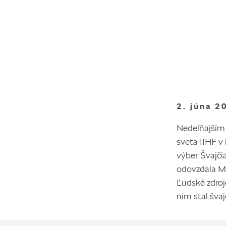
2. júna 2
Nedeľňajším 
sveta IIHF v 
výber Švajči
odovzdala Ma
Ľudské zdroj
ním stal šva