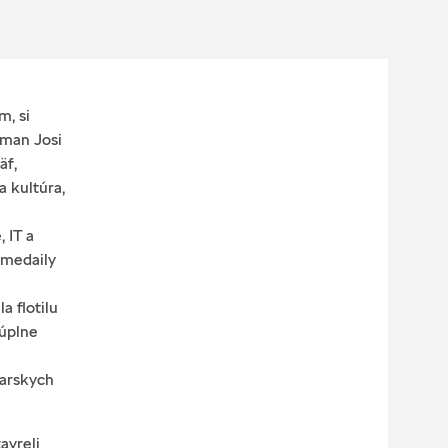
m, si
oman Josi
äf,
 kultúra,
 IT a
 medaily
 flotilu
 úplne
iarskych
avreli