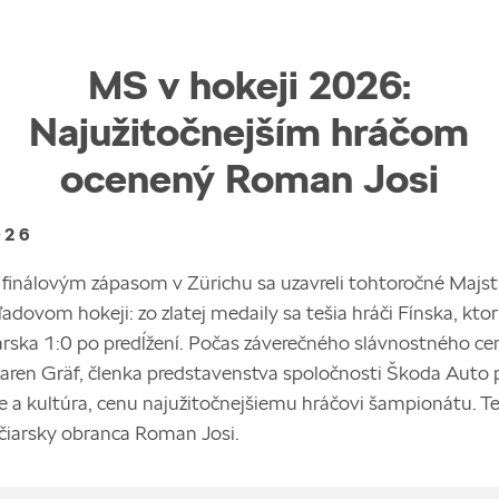
MS v hokeji 2026:
Najužitočnejším hráčom
ocenený Roman Josi
026
finálovým zápasom v Zürichu sa uzavreli tohtoročné Majst
ľadovom hokeji: zo zlatej medaily sa tešia hráči Fínska, ktorí
arska 1:0 po predĺžení. Počas záverečného slávnostného c
ren Gräf, členka predstavenstva spoločnosti Škoda Auto p
e a kultúra, cenu najužitočnejšiemu hráčovi šampionátu. Te
jčiarsky obranca Roman Josi.