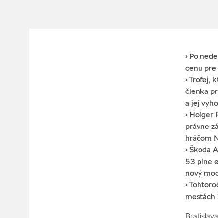
› Po nede
cenu pre 
› Trofej,
členka pr
a jej vyh
› Holger 
právne zá
hráčom 
› Škoda A
53 plne e
nový mod
› Tohtoro
mestách 
Bratislav