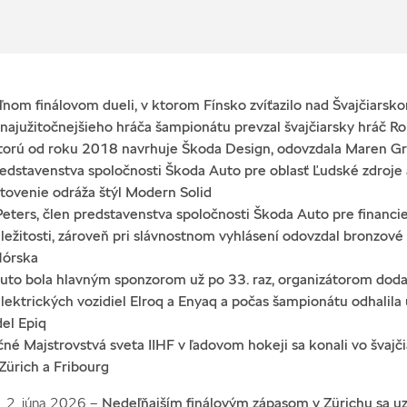
ľnom finálovom dueli, v ktorom Fínsko zvíťazilo nad Švajčiarsko
najužitočnejšieho hráča šampionátu prevzal švajčiarsky hráč R
 ktorú od roku 2018 navrhuje Škoda Design, odovzdala Maren Gr
edstavenstva spoločnosti Škoda Auto pre oblasť Ľudské zdroje a
otovenie odráža štýl Modern Solid
Peters, člen predstavenstva spoločnosti Škoda Auto pre financie,
ležitosti, zároveň pri slávnostnom vyhlásení odovzdal bronzové
Nórska
uto bola hlavným sponzorom už po 33. raz, organizátorom dodala
lektrických vozidiel Elroq a Enyaq a počas šampionátu odhalila
el Epiq
čné Majstrovstvá sveta IIHF v ľadovom hokeji sa konali vo švajč
Zürich a Fribourg
a, 2. júna 2026 –
Nedeľňajším finálovým zápasom v Zürichu sa uz