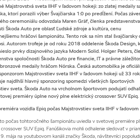
é Majstrovstvá sveta IIHF v ľadovom hokeji: zo zlatej medaily sa
ska, ktorí porazili výber Švajčiarska 1:0 po predĺžení. Počas záv
ného ceremoniálu odovzdala Maren Gräf, členka predstavenstva
ti Škoda Auto pre oblasť Ľudské zdroje a kultúra, cenu
nejšiemu hráčovi šampionátu. Tento rok sa ním stal švajčiarsky
si. Autorom trofeje je od roku 2018 oddelenie Škoda Design, 
ieslo prvky dizajnového jazyka Modern Solid. Holger Peters, čl
nstva spoločnosti Škoda Auto pre financie, IT a právne záležitos
 bronzové medaily hráčom Nórska. Česká automobilka je oficiá
ponzorom Majstrovstiev sveta IIHF v ľadovom hokeji už 33 rok
je najdlhší hlavný sponzoring spomedzi všetkých športových
tiev sveta. Škoda Auto na vrcholnom športovom podujatí odhali
tovej premiéry úplne nový plne elektrický crossover SUV Epiq.
remiéra vozidla Epiq počas Majstrovstiev sveta IIHF v ľadovom
o počas tohtoročného šampionátu uviedla v svetovej premiére p
ý crossover SUV Epiq. Fanúšikovia mohli odhalenie sledovať v pr
9. mája na youtubovom kanáli značky Škoda, návštevníci popolud