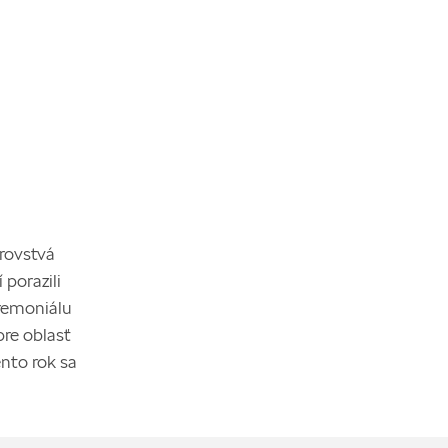
rovstvá
 porazili
eremoniálu
re oblasť
nto rok sa