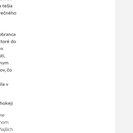
 tešia
erečného
 obranca
ktoré do
en
ti,
lnym
ov, čo
la v
 hokeji
lne
iamom
ňajších