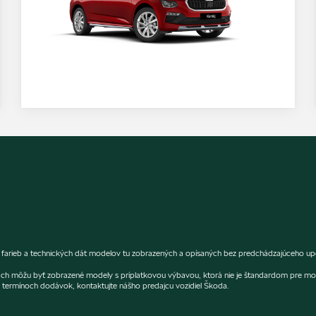
rieb a technických dát modelov tu zobrazených a opísaných bez predchádzajúceho upozo
fiách môžu byť zobrazené modely s príplatkovou výbavou, ktorá nie je štandardom pre mo
termínoch dodávok, kontaktujte nášho predajcu vozidiel Škoda.