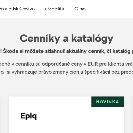
is a príslušenstvo
eMobilita
O nás
Cenníky a katalógy
l Škoda si môžete stiahnuť aktuálny cenník, či katalóg
ené v cenníku sú odporúčané ceny v EUR pre klienta vr
 o., si vyhradzuje právo zmeny cien a špecifikácií bez pr
NOVINKA
Epiq