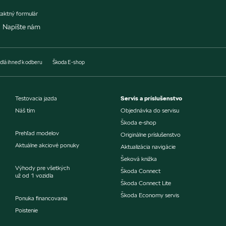
aktný formulár
Napíšte nám
dlá ihneď k odberu
Škoda E-shop
Testovacia jazda
Servis a príslušenstvo
Náš tím
Objednávka do servisu
Škoda e-shop
Prehľad modelov
Originálne príslušenstvo
Aktuálne akciové ponuky
Aktualizácia navigácie
Šeková knižka
Výhody pre všetkých
Škoda Connect
už od 1 vozidla
Škoda Connect Lite
Škoda Economy servis
Ponuka financovania
Poistenie