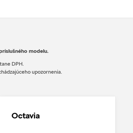
 príslušného modelu.
átane DPH.
edchádzajúceho upozornenia.
Octavia