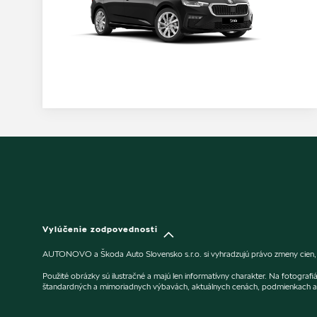
Vylúčenie zodpovednosti
AUTONOVO a Škoda Auto Slovensko s.r.o. si vyhradzujú právo zmeny cien, fa
Použité obrázky sú ilustračné a majú len informatívny charakter. Na fotogra
štandardných a mimoriadnych výbavách, aktuálnych cenách, podmienkach a 