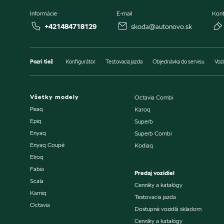
Informácie
E-mail
Kont
+421484718129
skoda@autonovo.sk
Pozri tiež
Konfigurátor
Testovacia jazda
Objednávka do servisu
Vozi
Všetky modely
Octavia Combi
Peaq
Karoq
Epiq
Superb
Enyaq
Superb Combi
Enyaq Coupé
Kodiaq
Elroq
Fabia
Predaj vozidiel
Scala
Cenníky a katalógy
Kamiq
Testovacia jazda
Octavia
Dostupné vozidlá skladom
Cenníky a katalógy