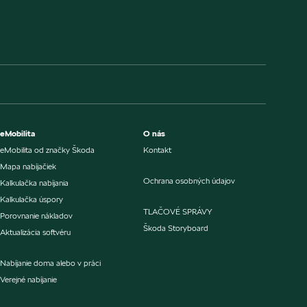
eMobilita
O nás
eMobilita od značky Škoda
Kontakt
Mapa nabíjačiek
Ochrana osobných údajov
Kalkulačka nabíjania
Kalkulačka úspory
TLAČOVÉ SPRÁVY
Porovnanie nákladov
Škoda Storyboard
Aktualizácia softvéru
Nabíjanie doma alebo v práci
Verejné nabíjanie