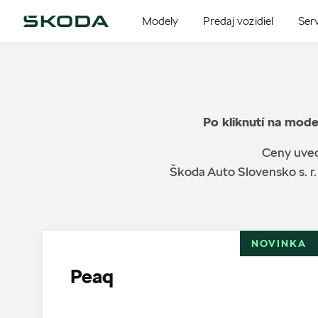
Modely
Predaj vozidiel
Serv
Po kliknutí na mode
Ceny uved
Škoda Auto Slovensko s. r.
NOVINKA
Peaq