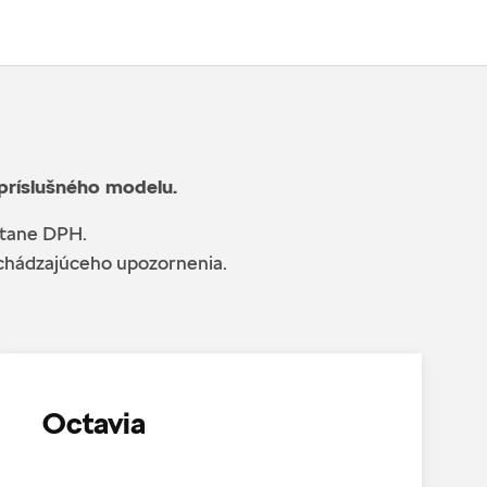
 príslušného modelu.
átane DPH.
edchádzajúceho upozornenia.
Octavia