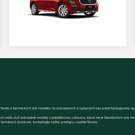
rieb a technických dát modelov tu zobrazených a opísaných bez predchádzajúceho upozo
fiách môžu byť zobrazené modely s príplatkovou výbavou, ktorá nie je štandardom pre mo
termínoch dodávok, kontaktujte nášho predajcu vozidiel Škoda.