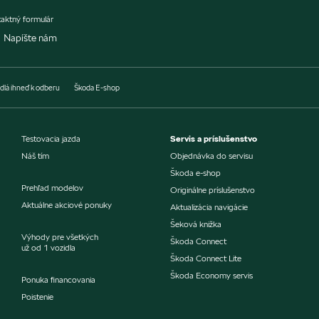
aktný formulár
Napíšte nám
dlá ihneď k odberu
Škoda E-shop
Testovacia jazda
Servis a príslušenstvo
Náš tím
Objednávka do servisu
Škoda e-shop
Prehľad modelov
Originálne príslušenstvo
Aktuálne akciové ponuky
Aktualizácia navigácie
Šeková knižka
Výhody pre všetkých
Škoda Connect
už od 1 vozidla
Škoda Connect Lite
Škoda Economy servis
Ponuka financovania
Poistenie