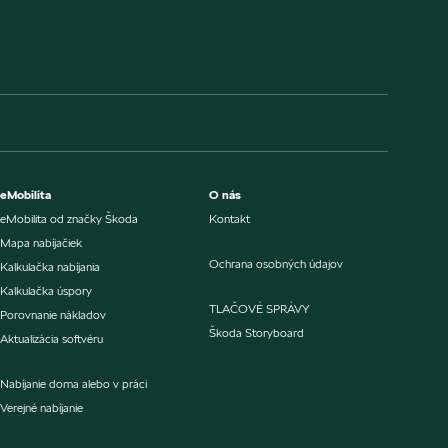
eMobilita
O nás
eMobilita od značky Škoda
Kontakt
Mapa nabíjačiek
Ochrana osobných údajov
Kalkulačka nabíjania
Kalkulačka úspory
TLAČOVÉ SPRÁVY
Porovnanie nákladov
Škoda Storyboard
Aktualizácia softvéru
Nabíjanie doma alebo v práci
Verejné nabíjanie