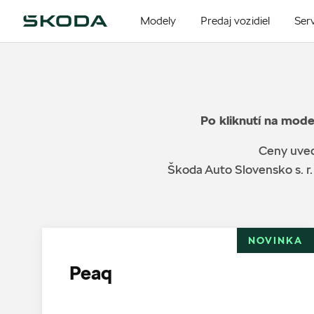
Modely
Predaj vozidiel
Serv
Po kliknutí na mode
Ceny uved
Škoda Auto Slovensko s. r.
NOVINKA
Peaq