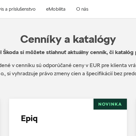
is a príslušenstvo
eMobilita
O nás
Cenníky a katalógy
l Škoda si môžete stiahnuť aktuálny cenník, či katalóg
ené v cenníku sú odporúčané ceny v EUR pre klienta vr
 o., si vyhradzuje právo zmeny cien a špecifikácií bez pr
NOVINKA
Epiq