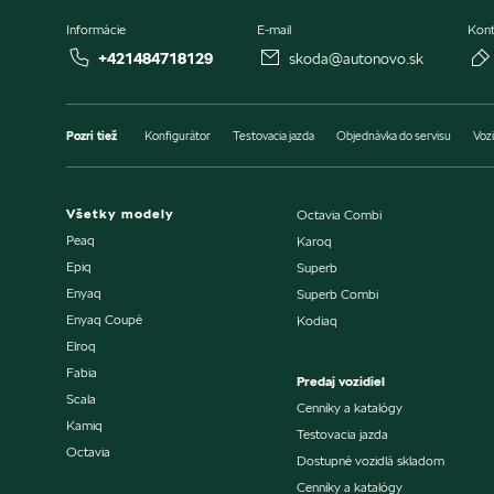
Informácie
E-mail
Kont
+421484718129
skoda@autonovo.sk
Pozri tiež
Konfigurátor
Testovacia jazda
Objednávka do servisu
Vozi
Všetky modely
Octavia Combi
Peaq
Karoq
Epiq
Superb
Enyaq
Superb Combi
Enyaq Coupé
Kodiaq
Elroq
Fabia
Predaj vozidiel
Scala
Cenníky a katalógy
Kamiq
Testovacia jazda
Octavia
Dostupné vozidlá skladom
Cenníky a katalógy