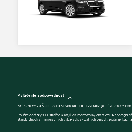
Vylúčenie zodpovednosti
AUTONOVO a Škoda Auto Slovensko s.r.o. si vyhradzujú právo zmeny cien, fa
Použité obrázky sú ilustračné a majú len informatívny charakter. Na fotogra
štandardných a mimoriadnych výbavách, aktuálnych cenách, podmienkach a 