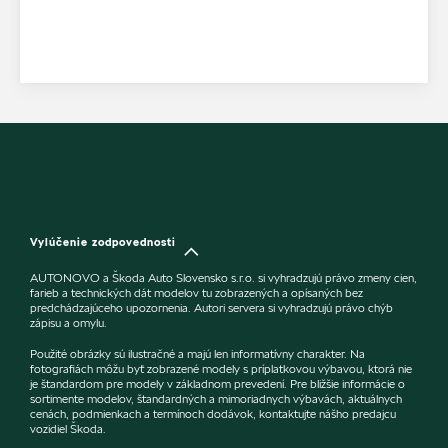
Vylúčenie zodpovednosti
AUTONOVO a Škoda Auto Slovensko s.r.o. si vyhradzujú právo zmeny cien,
farieb a technických dát modelov tu zobrazených a opísaných bez
predchádzajúceho upozornenia. Autori servera si vyhradzujú právo chýb
zápisu a omylu.
Použité obrázky sú ilustračné a majú len informatívny charakter. Na
fotografiách môžu byť zobrazené modely s príplatkovou výbavou, ktorá nie
je štandardom pre modely v základnom prevedení. Pre bližšie informácie o
sortimente modelov, štandardných a mimoriadnych výbavách, aktuálnych
cenách, podmienkach a termínoch dodávok, kontaktujte nášho predajcu
vozidiel Škoda.