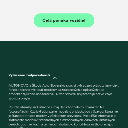
Celá ponuka vozidiel
Vylúčenie zodpovednosti
AUTONOVO a Škoda Auto Slovensko s.r.o. si vyhradzujú právo zmeny cien,
farieb a technických dát modelov tu zobrazených a opísaných bez
predchádzajúceho upozornenia. Autori servera si vyhradzujú právo chýb
zápisu a omylu.
Použité obrázky sú ilustračné a majú len informatívny charakter. Na
fotografiách môžu byť zobrazené modely s príplatkovou výbavou, ktorá nie
je štandardom pre modely v základnom prevedení. Pre bližšie informácie o
sortimente modelov, štandardných a mimoriadnych výbavách, aktuálnych
cenách, podmienkach a termínoch dodávok, kontaktujte nášho predajcu