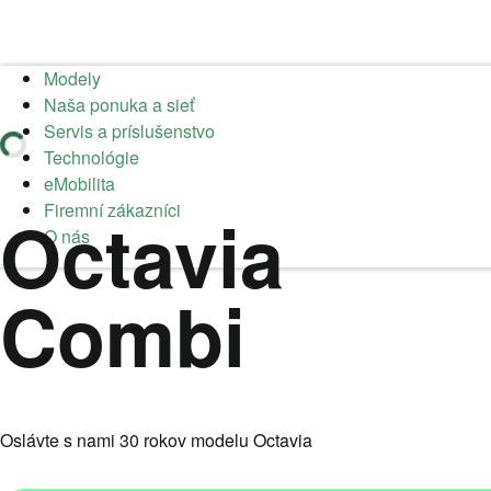
Modely
Naša ponuka a sieť
Servis a príslušenstvo
Technológie
eMobilita
Firemní zákazníci
Octavia
O nás
Combi
Oslávte s nami 30 rokov modelu Octavia