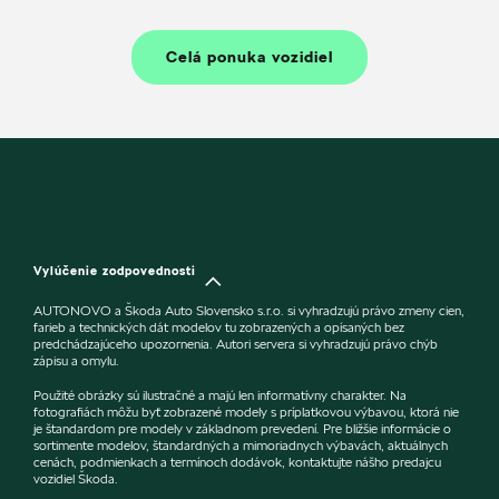
Celá ponuka vozidiel
Vylúčenie zodpovednosti
AUTONOVO a Škoda Auto Slovensko s.r.o. si vyhradzujú právo zmeny cien,
farieb a technických dát modelov tu zobrazených a opísaných bez
predchádzajúceho upozornenia. Autori servera si vyhradzujú právo chýb
zápisu a omylu.
Použité obrázky sú ilustračné a majú len informatívny charakter. Na
fotografiách môžu byť zobrazené modely s príplatkovou výbavou, ktorá nie
je štandardom pre modely v základnom prevedení. Pre bližšie informácie o
sortimente modelov, štandardných a mimoriadnych výbavách, aktuálnych
cenách, podmienkach a termínoch dodávok, kontaktujte nášho predajcu
vozidiel Škoda.